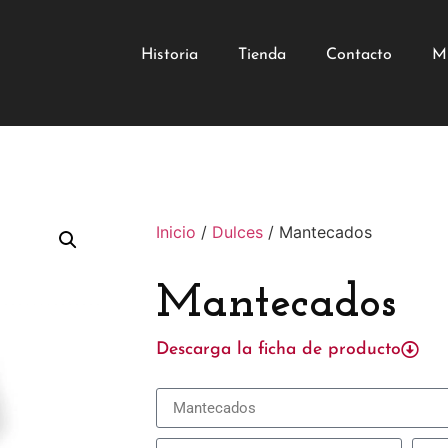
Historia
Tienda
Contacto
M
Inicio
/
Dulces
/ Mantecados
Mantecados
Descarga la ficha de producto