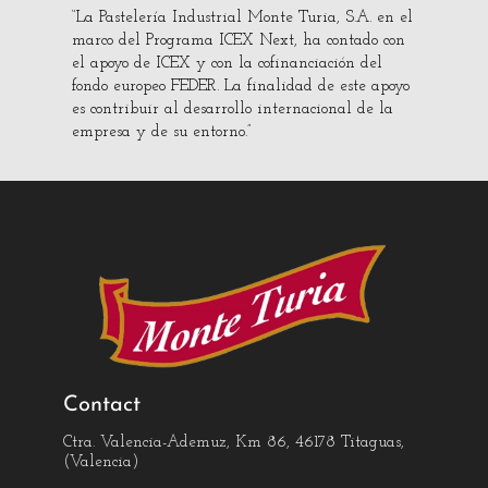
“La Pastelería Industrial Monte Turia, S.A. en el
marco del Programa ICEX Next, ha contado con
el apoyo de ICEX y con la cofinanciación del
fondo europeo FEDER. La finalidad de este apoyo
es contribuir al desarrollo internacional de la
empresa y de su entorno.”
Contact
Ctra. Valencia-Ademuz, Km 86, 46178 Titaguas,
(Valencia)